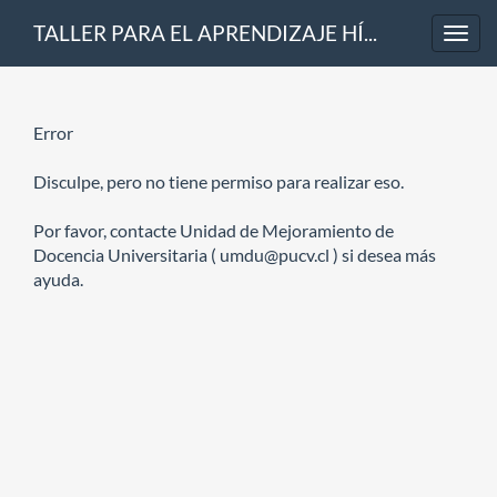
TALLER PARA EL APRENDIZAJE HÍBRIDO OCT 2021
Toggl
navig
Error
Disculpe, pero no tiene permiso para realizar eso.
Por favor, contacte Unidad de Mejoramiento de
Docencia Universitaria ( umdu@pucv.cl ) si desea más
ayuda.