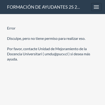
FORMACIÓN DE AYUDANTES 2S 2018
Toggl
navig
Error
Disculpe, pero no tiene permiso para realizar eso.
Por favor, contacte Unidad de Mejoramiento de la
Docencia Universitari ( umdu@pucv.cl ) si desea más
ayuda.